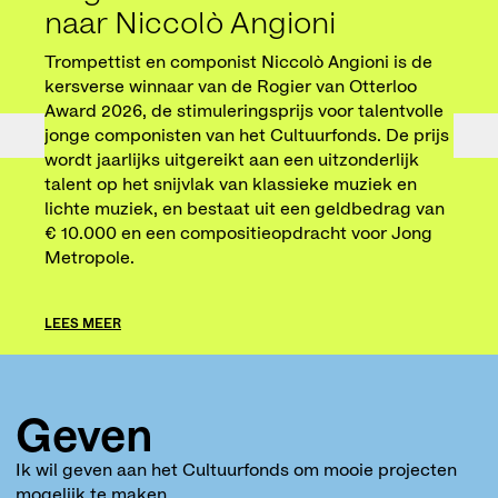
naar Niccolò Angioni
Cul
Trompettist en componist Niccolò Angioni is de
De gr
kersverse winnaar van de Rogier van Otterloo
Poetr
Award 2026, de stimuleringsprijs voor talentvolle
€100.
jonge componisten van het Cultuurfonds. De prijs
ontwi
wordt jaarlijks uitgereikt aan een uitzonderlijk
haar 
talent op het snijvlak van klassieke muziek en
diver
lichte muziek, en bestaat uit een geldbedrag van
prijs
€ 10.000 en een compositieopdracht voor Jong
Metropole.
LEES 
LEES MEER
Geven
Ik wil geven aan het Cultuurfonds om mooie projecten
mogelijk te maken.