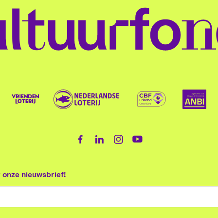
vei
?
genres en culturen: van
er oorl
va
familieconcerten tot
vlucht
Ro
double-bills en shows van
veilig 
ge
jonge talenten. Wat ooit
beland
aa
begon als buurtinitiatief, is
opvan
Ne
t
uitgegroeid tot een vaste
jaar la
pi
waarde in de Amsterdamse
eindel
qu
muziekscene. Artiesten van
verbli
Wa
over de hele wereld komen
maar k
va
hier samen om de grenzen
dezel
or onze nieuwsbrief!
ov
van jazz, wereldmuziek en
En hoe
ui
geïmproviseerde muziek te
opnie
nu