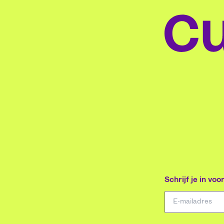
het balkon of in het
ervaren, toch
rk. Elke week staat
Helaas is dit
één dier centraal.
niet altijd het
 een vrolijke vlog en
geval. Voor
ndige tips gaan
sommige
nderen zelf op pad.
gezinnen is di
 dat 52 weken lang!
simpelweg
financieel niet
haalbaar.
Schrijf je in vo