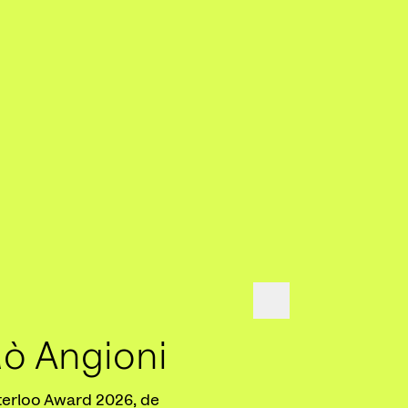
lò Angioni
Poetry In
terloo Award 2026, de
De grote Cultuurfond