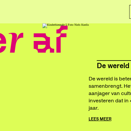
r af
De wereld 
De wereld is beter
samenbrengt. Het
aanjager van cult
investeren dat in
jaar.
LEES MEER