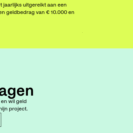
jaarlijks uitgereikt aan een
toonaangevende rol 
t een geldbedrag van € 10.000 en
divers publiek te ber
LEES MEER
agen
en wil geld
jn project.