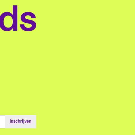
ligheid is niet
og uit. Je
ligt de groene o
nzelfsprekend.
 naar een
Pinetum
ze Reuzen
land en
Blijdenstein. De
eft aandacht
t in een
botanische tuin i
n de
gkamp. Vijf
gespecialiseerd 
derlandse
ter krijg je
coniferen, maar 
oniers van
ijk een
vindt er ook
eer activisme.
jfsvergunning,
cycadeeën,
t kunnen we
rijg je
ephedra's en
n hen leren
fde kansen?
rhododendrons 
er de
 begin je
in de kassen
tdagingen van
uw?
groeien tropisch
?