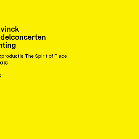
lvinck
delconcerten
hting
productie The Spirit of Place
2018
k