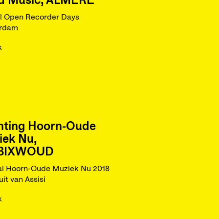
d Music, ALMERE
al Open Recorder Days
rdam
k
chting Hoorn-Oude
iek Nu,
BIXWOUD
al Hoorn-Oude Muziek Nu 2018
uit van Assisi
k