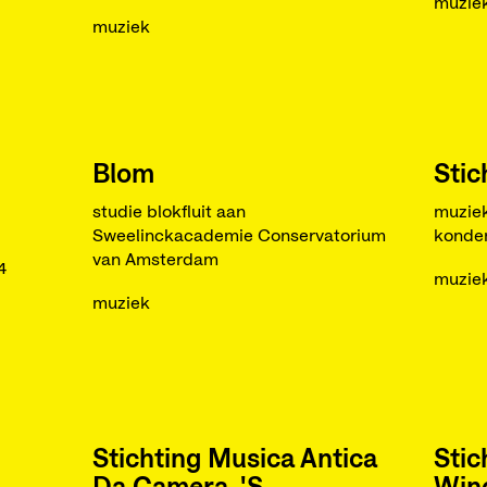
muzie
muziek
Blom
Stic
studie blokfluit aan
muziek
Sweelinckacademie Conservatorium
konde
van Amsterdam
4
muzie
muziek
Stichting Musica Antica
Stic