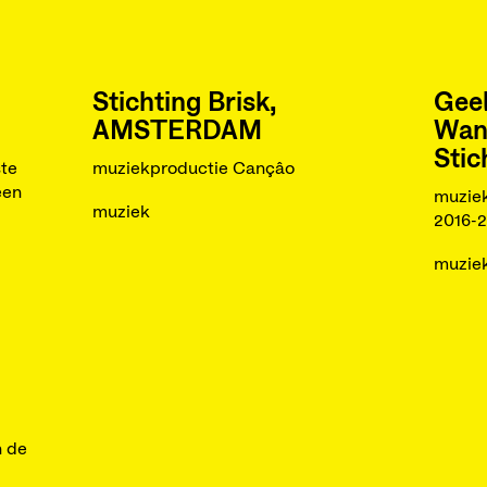
Stichting Brisk,
Gee
AMSTERDAM
Wan
Stic
te
muziekproductie Cançâo
een
muziek
muziek
2016-
muzie
n de