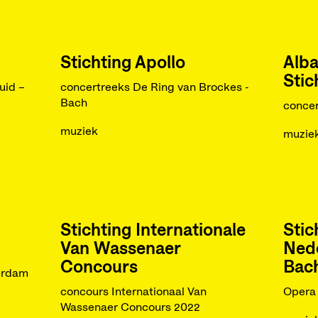
Stichting Apollo
Alba
Stic
uid –
concertreeks De Ring van Brockes -
Bach
concer
muziek
muzie
Stichting Internationale
Stic
Van Wassenaer
Ned
Concours
Bach
erdam
concours Internationaal Van
Opera 
Wassenaer Concours 2022