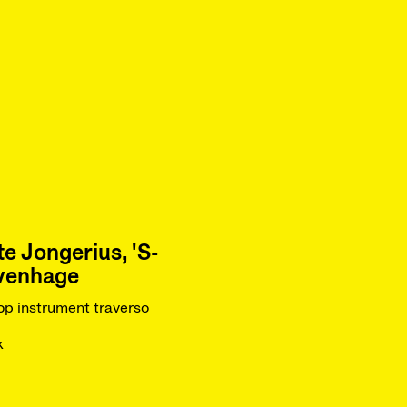
e Jongerius, 'S-
venhage
p instrument traverso
k