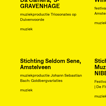
Da Camera, 'S-
Win
GRAVENHAGE
festiv
Amste
muziekproductie Triosonates op
Duivenvoorde
muzie
muziek
Stichting Seldom Sene,
Sti
Amstelveen
Muz
NIB
muziekproductie Johann Sebastian
Bach: Goldbergvariaties
Festiv
| De Fl
muziek
muzie