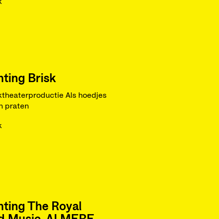
k
hting Brisk
theaterproductie Als hoedjes
n praten
k
hting The Royal