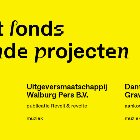
t fonds
de projecten
Uitgeversmaatschappij
Dant
Walburg Pers B.V.
Gra
publicatie Reveil & revolte
aankoo
muziek
muzie