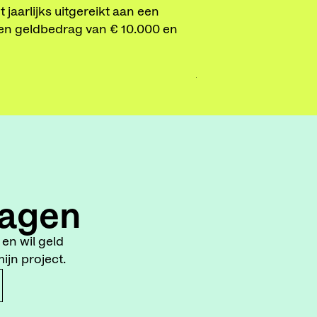
jaarlijks uitgereikt aan een
toonaangevende rol 
t een geldbedrag van € 10.000 en
divers publiek te ber
LEES MEER
agen
en wil geld
jn project.