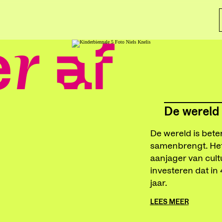
r af
De wereld 
De wereld is beter
samenbrengt. Het
aanjager van cult
investeren dat in
jaar.
LEES MEER