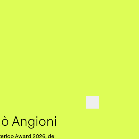
lò Angioni
Poetry In
terloo Award 2026, de
De grote Cultuurfond