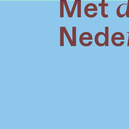
Met d
Neder