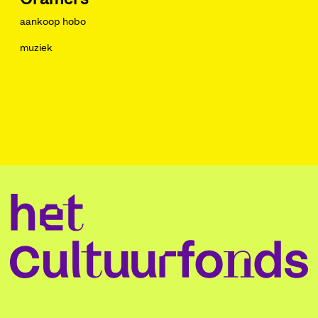
aankoop hobo
muziek