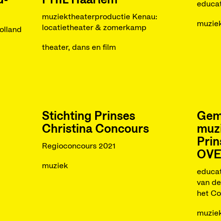
d-
PHIL Haarlem
educat
muziektheaterproductie Kenau:
muzie
locatietheater & zomerkamp
olland
theater, dans en film
Stichting Prinses
Geme
Christina Concours
muz
Prin
Regioconcours 2021
OV
muziek
educat
van d
het C
muzie