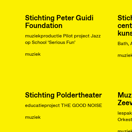
Stichting Peter Guidi
Sti
Foundation
cen
kun
muziekproductie Pilot project Jazz
op School ‘Serious Fun’
Bath, 
muziek
muzie
Stichting Poldertheater
Muz
Zee
educatieproject THE GOOD NOISE
lespak
muziek
Orkest
muzie