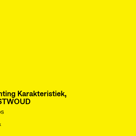
hting Karakteristiek,
STWOUD
DS
k