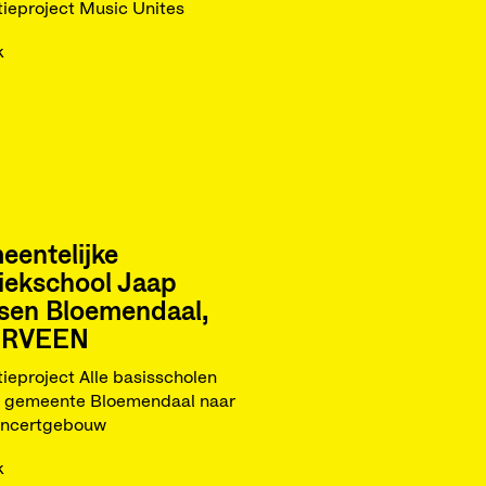
ieproject Music Unites
k
entelijke
iekschool Jaap
sen Bloemendaal,
ERVEEN
ieproject Alle basisscholen
e gemeente Bloemendaal naar
oncertgebouw
k