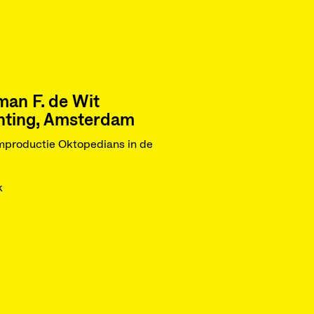
an F. de Wit
hting, Amsterdam
productie Oktopedians in de
!
k