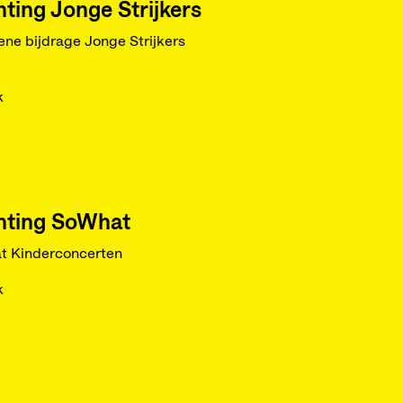
hting Jonge Strijkers
ne bijdrage Jonge Strijkers
k
hting SoWhat
t Kinderconcerten
k