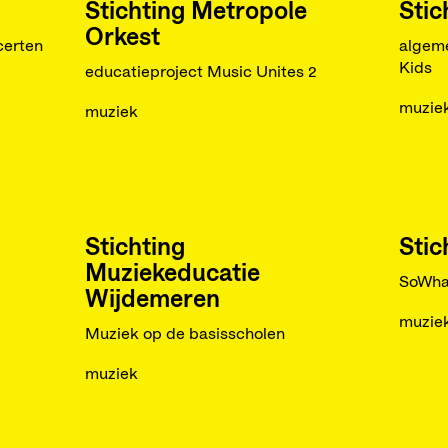
Stichting Metropole
Stic
Orkest
certen
algeme
Kids
educatieproject Music Unites 2
muzie
muziek
Stichting
Stic
Muziekeducatie
SoWha
Wijdemeren
muzie
Muziek op de basisscholen
muziek