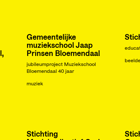
Gemeentelijke
Stic
muziekschool Jaap
educat
,
Prinsen Bloemendaal
beeld
jubileumproject Muziekschool
Bloemendaal 40 jaar
muziek
Stichting
Stic