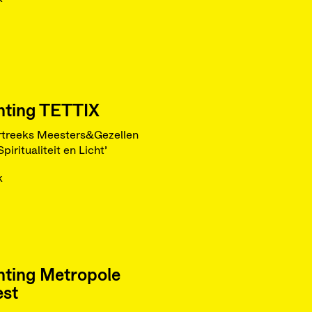
hting TETTIX
rtreeks Meesters&Gezellen
piritualiteit en Licht’
k
hting Metropole
est