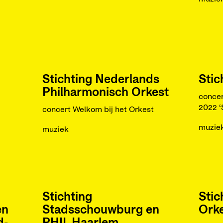
Stichting Nederlands
Stic
Philharmonisch Orkest
conce
2022 ‘S
concert Welkom bij het Orkest
muzie
muziek
Stichting
Stic
en
Stadsschouwburg en
Ork