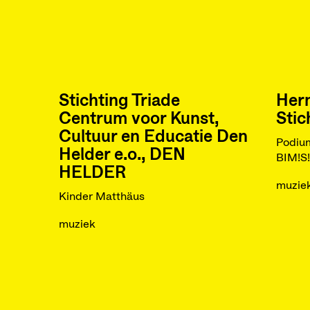
Stichting Triade
Herm
Centrum voor Kunst,
Stic
Cultuur en Educatie Den
Podium
Helder e.o., DEN
BIM!S
HELDER
muzie
Kinder Matthäus
muziek