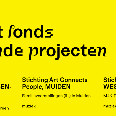
t fonds
de projecten
Stichting Art Connects
Stic
SEN-
People, MUIDEN
WE
Familievoorstellingen (6+) in Muiden
M4KI
muziek
muzie
ereen