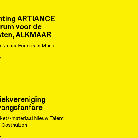
chting ARTIANCE
trum voor de
sten, ALKMAAR
Alkmaar Friends in Music
k
iekvereniging
vangsfanfare
ket/-materiaal Nieuw Talent
 Oosthuizen
k