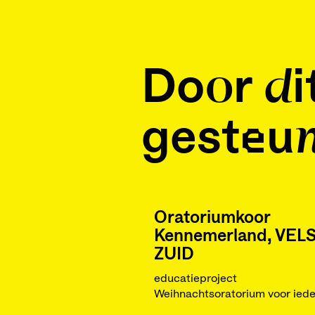
Door di
gesteun
Oratoriumkoor
Kennemerland, VEL
ZUID
educatieproject
Weihnachtsoratorium voor ied