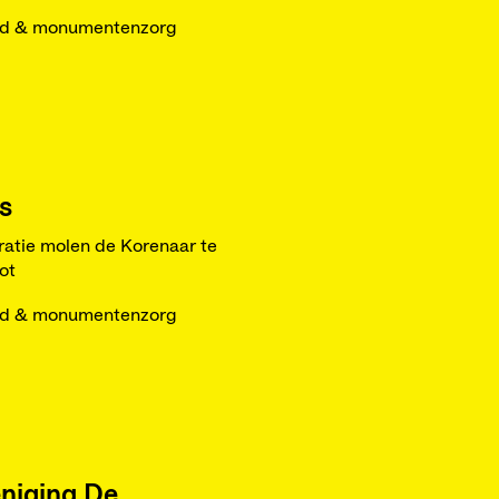
ed & monumentenzorg
s
ratie molen de Korenaar te
ot
ed & monumentenzorg
niging De