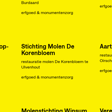
Burdaard
erfgo
erfgoed & monumentenzorg
op-
Stichting Molen De
Aart
Korenbloem
restau
Oirsch
restauratie molen De Korenbloem te
Ulvenhout
erfgo
erfgoed & monumentenzorg
Molenstichting Winsum,
Vere