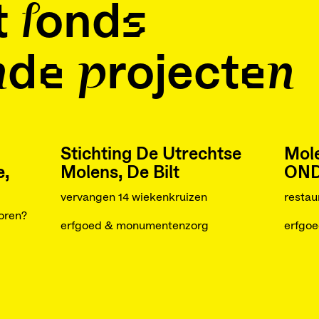
t fonds
de projecten
Stichting De Utrechtse
Mol
e,
Molens, De Bilt
ON
vervangen 14 wiekenkruizen
restau
koren?
erfgoed & monumentenzorg
erfgo