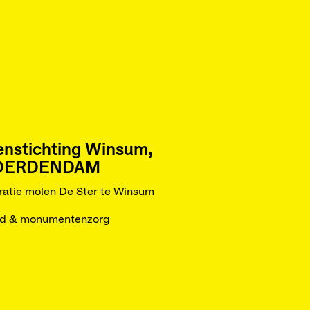
enstichting Winsum,
DERDENDAM
ratie molen De Ster te Winsum
ed & monumentenzorg