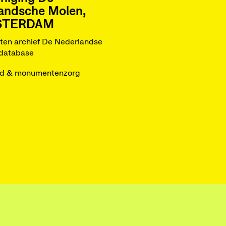
andsche Molen,
STERDAM
iten archief De Nederlandse
database
ed & monumentenzorg