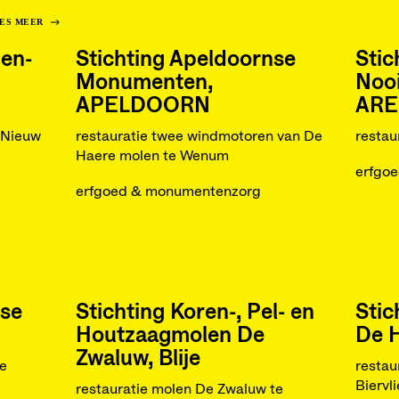
ES MEER
en-
Stichting Apeldoornse
Stic
Monumenten,
Noo
APELDOORN
ARE
 Nieuw
restauratie twee windmotoren van De
restau
Haere molen te Wenum
erfgo
erfgoed & monumentenzorg
tse
Stichting Koren-, Pel- en
Stic
Houtzaagmolen De
De H
Zwaluw, Blije
e
restau
Biervli
restauratie molen De Zwaluw te