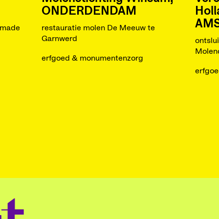
ONDERDENDAM
Holl
AM
gmade
restauratie molen De Meeuw te
Garnwerd
ontslu
Molen
erfgoed & monumentenzorg
erfgo