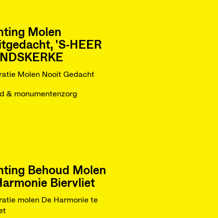
hting Molen
itgedacht, 'S-HEER
NDSKERKE
ratie Molen Nooit Gedacht
ed & monumentenzorg
hting Behoud Molen
armonie Biervliet
ratie molen De Harmonie te
et