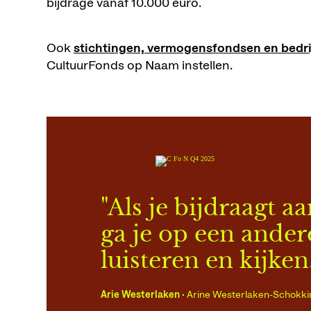
bijdrage vanaf 10.000 euro.
Ook
stichtingen, vermogensfondsen en bedri
CultuurFonds op Naam instellen.
"Als je bijdraagt aa
ga je op een ande
luisteren en kijken.
Arie Westerlaken ·
Arine Westerlaken-Schokki