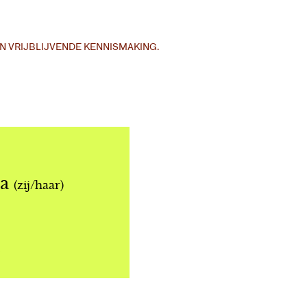
N VRIJBLIJVENDE KENNISMAKING.
da
(zij/haar)
l