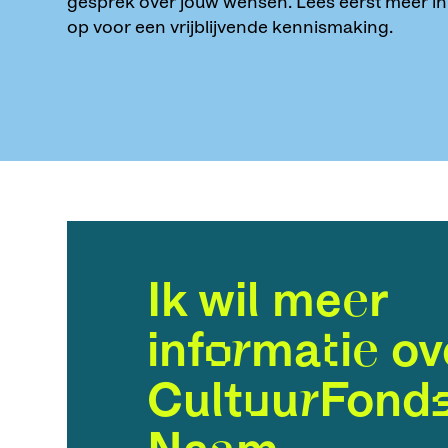
gesprek over jouw wensen. Lees eerst meer i
op voor een vrijblijvende kennismaking.
Ik wil meer
informatie ov
CultuurFond