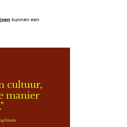
jven
kunnen een
n cultuur,
re manier
"
ng Fonds