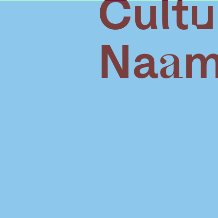
Cult
Naa