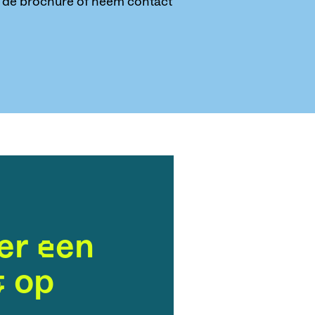
n de brochure of neem contact
er een
s op