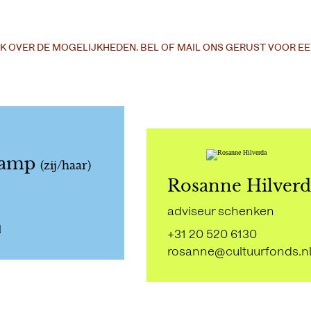
K OVER DE MOGELIJKHEDEN. BEL OF MAIL ONS GERUST VOOR EE
kamp
(zij/haar)
Rosanne Hilver
adviseur schenken
l
+31 20 520 6130
rosanne@cultuurfonds.n