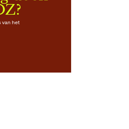
OZ?
 van het