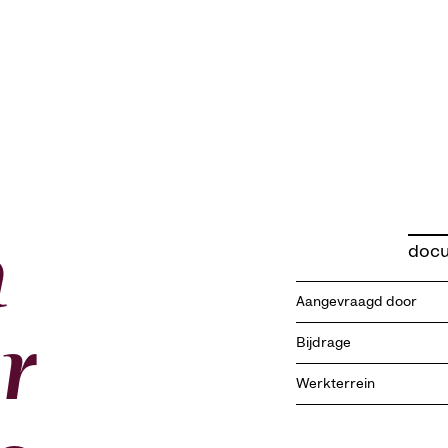
n
docu
Aangevraagd door
r
Bijdrage
Werkterrein