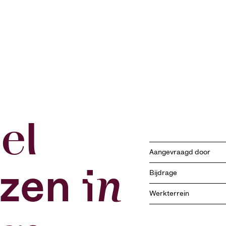
el
Aangevraagd door
izen in
Bijdrage
Werkterrein