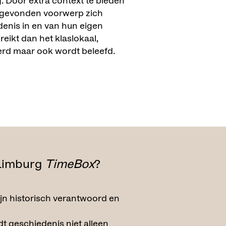
. Door extra context te bieden
t gevonden voorwerp zich
denis in en van hun eigen
eikt dan het klaslokaal,
erd maar ook wordt beleefd.
 Limburg
TimeBox
?
zijn historisch verantwoord en
t geschiedenis niet alleen