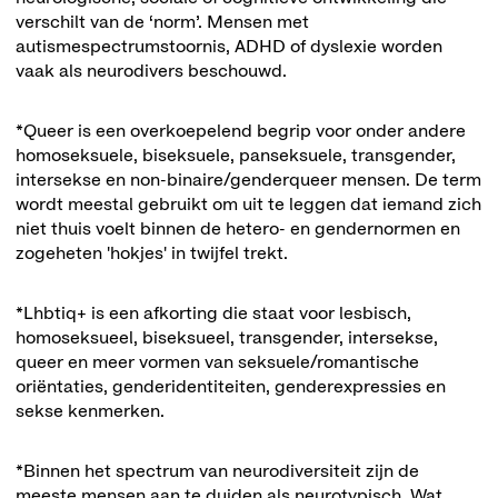
verschilt van de ‘norm’. Mensen met
autismespectrumstoornis, ADHD of dyslexie worden
vaak als neurodivers beschouwd.
*Queer is een overkoepelend begrip voor onder andere
homoseksuele, biseksuele, panseksuele, transgender,
intersekse en non-binaire/genderqueer mensen. De term
wordt meestal gebruikt om uit te leggen dat iemand zich
niet thuis voelt binnen de hetero- en gendernormen en
zogeheten 'hokjes' in twijfel trekt.
*Lhbtiq+ is een afkorting die staat voor lesbisch,
homoseksueel, biseksueel, transgender, intersekse,
queer en meer vormen van seksuele/romantische
oriëntaties, genderidentiteiten, genderexpressies en
sekse kenmerken.
*Binnen het spectrum van neurodiversiteit zijn de
meeste mensen aan te duiden als neurotypisch. Wat