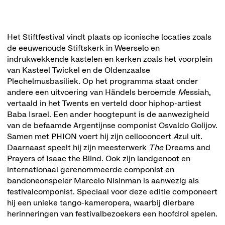
Het Stiftfestival vindt plaats op iconische locaties zoals
de eeuwenoude Stiftskerk in Weerselo en
indrukwekkende kastelen en kerken zoals het voorplein
van Kasteel Twickel en de Oldenzaalse
Plechelmusbasiliek. Op het programma staat onder
andere een uitvoering van Händels beroemde
M
essiah,
vertaald in het Twents en verteld door hiphop-artiest
Baba Israel. Een ander hoogtepunt is de aanwezigheid
van de befaamde Argentijnse componist Osvaldo Golijov.
Samen met PHION voert hij zijn celloconcert
A
zul uit.
Daarnaast speelt hij zijn meesterwerk
The
Dreams and
Prayers of Isaac the Blind. Ook zijn landgenoot en
internationaal gerenommeerde componist en
bandoneonspeler Marcelo Nisinman is aanwezig als
festivalcomponist. Speciaal voor deze editie componeert
hij een unieke tango-kameropera, waarbij dierbare
herinneringen van festivalbezoekers een hoofdrol spelen.