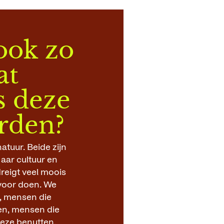
 ook zo
at
s deze
rden?
atuur. Beide zijn
aar cultuur en
dreigt veel moois
 voor doen. We
, mensen die
en, mensen die
eze benutten,