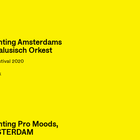
chting Amsterdams
lusisch Orkest
tival 2020
k
hting Pro Moods,
STERDAM