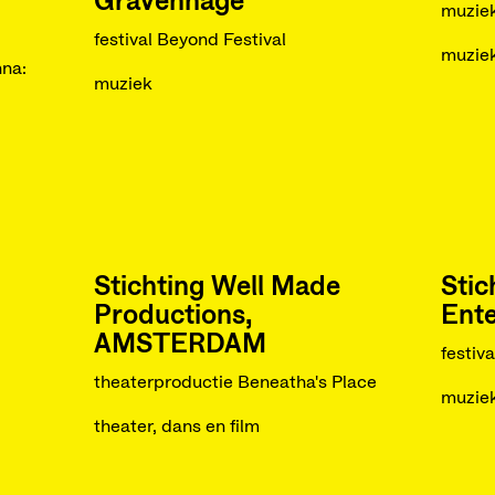
Gravenhage
muziek
festival Beyond Festival
muzie
nna:
muziek
Stichting Well Made
Stic
Productions,
Ent
AMSTERDAM
festiv
theaterproductie Beneatha's Place
muzie
theater, dans en film