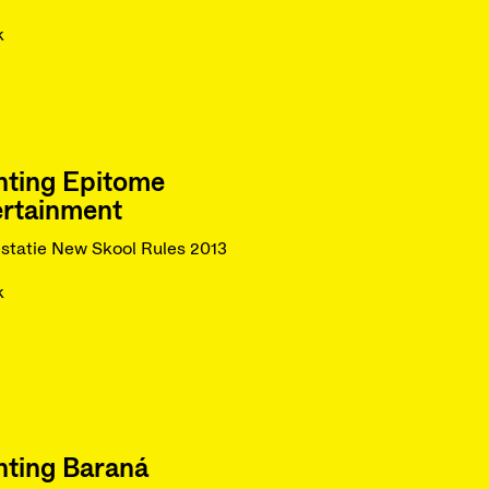
k
hting Epitome
ertainment
statie New Skool Rules 2013
k
hting Baraná