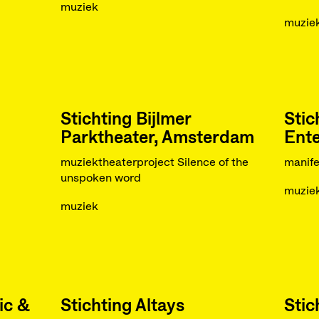
muziek
muzie
Stichting Bijlmer
Stic
Parktheater, Amsterdam
Ent
muziektheaterproject Silence of the
manife
unspoken word
muzie
muziek
ic &
Stichting Altays
Stic