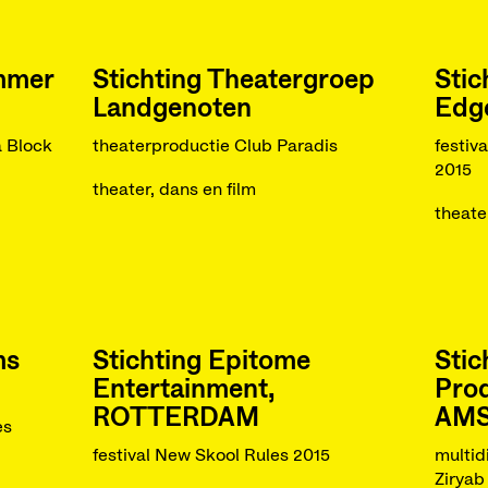
mmer
Stichting Theatergroep
Stic
Landgenoten
Edg
a Block
theaterproductie Club Paradis
festiv
2015
theater, dans en film
theate
ms
Stichting Epitome
Sti
Entertainment,
Prod
ROTTERDAM
AM
es
festival New Skool Rules 2015
multid
Ziryab