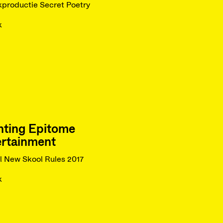
productie Secret Poetry
k
hting Epitome
ertainment
al New Skool Rules 2017
k