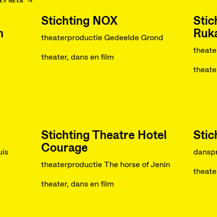
ES MEER
Stichting NOX
Stic
m
Ruk
theaterproductie Gedeelde Grond
theat
theater, dans en film
theate
Stichting Theatre Hotel
Stic
Courage
is
dansp
theaterproductie The horse of Jenin
theate
theater, dans en film