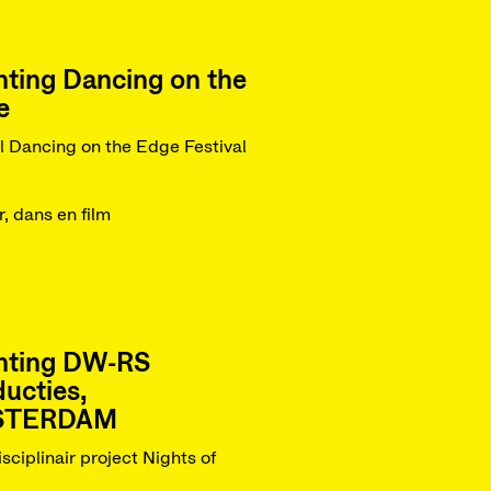
hting Dancing on the
e
al Dancing on the Edge Festival
r, dans en film
chting DW-RS
ucties,
STERDAM
isciplinair project Nights of