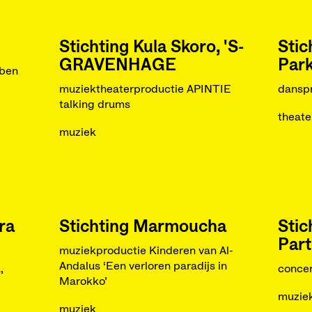
Stichting Kula Skoro, 'S-
Stic
GRAVENHAGE
Park
 ben
muziektheaterproductie APINTIE
dansp
talking drums
theate
muziek
ra
Stichting Marmoucha
Stic
Part
muziekproductie Kinderen van Al-
Andalus ‘Een verloren paradijs in
,
concer
Marokko’
muzie
muziek