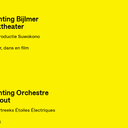
hting Bijlmer
theater
roductie Suwokono
r, dans en film
hting Orchestre
out
treeks Étoiles Électriques
k