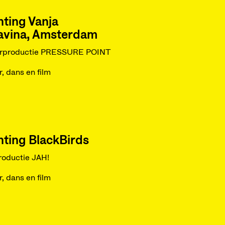
hting Vanja
avina, Amsterdam
erproductie PRESSURE POINT
r, dans en film
hting BlackBirds
roductie JAH!
r, dans en film