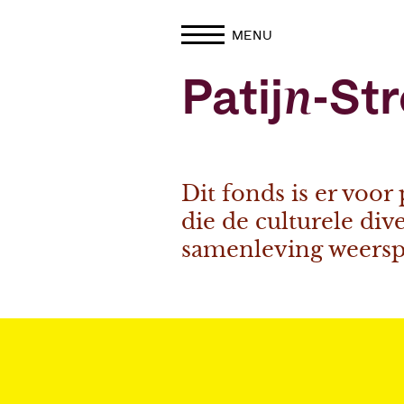
MENU
Patijn-St
Dit fonds is er voo
die de culturele div
samenleving weersp