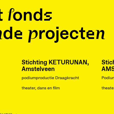
t fonds
de projecten
Stichting KETURUNAN,
Stic
Amstelveen
AM
podiumproductie Draagkracht
Podiu
theater, dans en film
theate