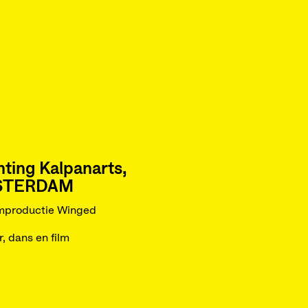
hting Kalpanarts,
STERDAM
mproductie Winged
r, dans en film