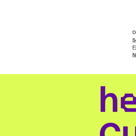
D
S
F
N