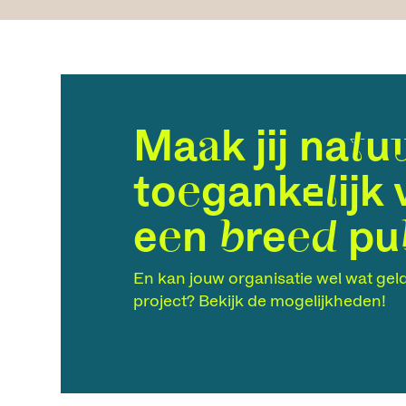
Maak jij natu
toegankelijk 
een breed pu
En kan jouw organisatie wel wat geld
project? Bekijk de mogelijkheden!