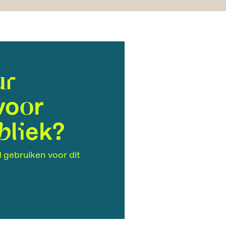
ur
voor
bliek?
 gebruiken voor dit