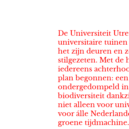
De Universiteit Utr
universitaire tuine
het zijn deuren en 
stilgezeten. Met de
iedereens achterhoo
plan begonnen: ee
ondergedompeld in e
biodiversiteit dankzi
niet alleen voor uni
voor álle Nederlande
groene tijdmachine.