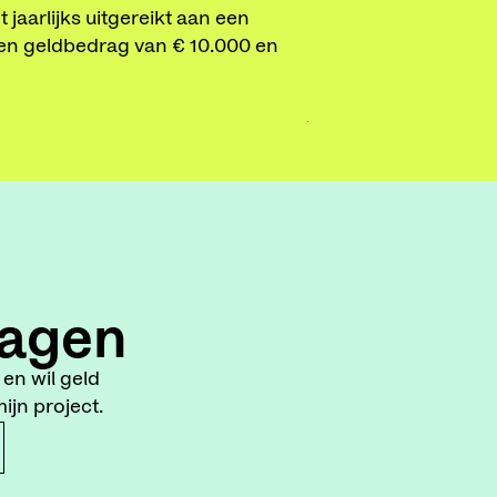
jaarlijks uitgereikt aan een
toonaangevende rol 
t een geldbedrag van € 10.000 en
divers publiek te ber
LEES MEER
agen
en wil geld
jn project.