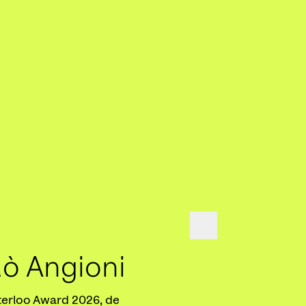
lò Angioni
Poetry In
terloo Award 2026, de
De grote Cultuurfond