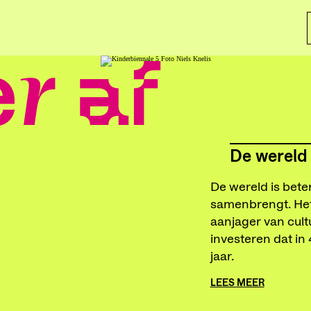
r af
De wereld 
De wereld is beter
samenbrengt. Het
aanjager van cult
investeren dat in
jaar.
LEES MEER