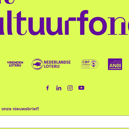
communiceert,
oud
 vertellen:
belandt in een
stukje stof uit
en een tafel
het
oolse 1e
opvangkamp. Vijf
Hengelo de
die tegen je
ach
in de
jaar later krijg je
textielwereld
praat. En
lite
 Coevorden
eindelijk een
veroverde en
boven op die
bui
enthe. De
verblijfsvergunning,
gewild was
tafel:
in 
g
Lest We
maar krijg je
voor paleizen,
gerechten die
Boe
de verhalen
dezelfde kansen?
theaters en
je niet alleen
Wei
ten helden
En hoe begin je
zelfs de
proeft, maar
opnieuw?
Titanic!
die al je
zintuigen
or onze nieuwsbrief!
prikkelen. Het
klankdiner