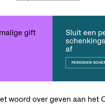
alige gift
Sluit een p
schenking
af
PERIODIEK SCHE
et woord over geven aan het 