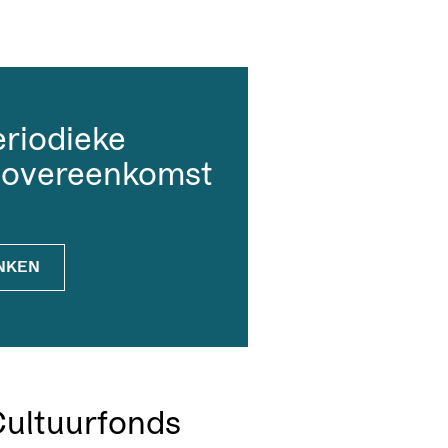
eriodieke
sovereenkomst
NKEN
Cultuurfonds