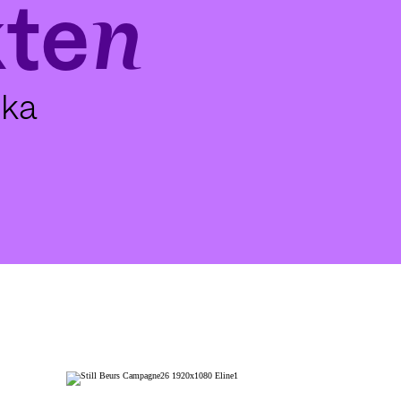
ten
ika