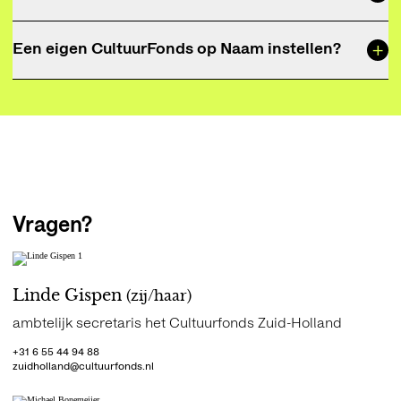
een voorkeur voor projecten in de Alblasserwaard.
Het
Tom en Ellie Ringelbergfonds
ondersteunt projecten
+
Een eigen CultuurFonds op Naam instellen?
op het gebied van onderwijs en kunst-, cultuur- en
natuureducatie voor het primair onderwijs (basisscholen)
Kijk voor meer informatie op
CultuurFonds op Naam
.
in Den Haag en Leidschendam-Voorburg.
Vragen?
Linde Gispen
(zij/haar)
ambtelijk secretaris het Cultuurfonds Zuid-Holland
+31 6 55 44 94 88
zuidholland@cultuurfonds.nl