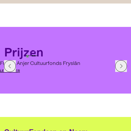
Prijzen
Fryske Anjer Cultuurfonds Fryslân
LEES MEER