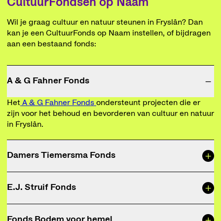
CultuurFondsen op Naam
Wil je graag cultuur en natuur steunen in Fryslân? Dan
kan je een CultuurFonds op Naam instellen, of bijdragen
aan een bestaand fonds:
−
A & G Fahner Fonds
Het
A & G Fahner Fonds
ondersteunt projecten die er
zijn voor het behoud en bevorderen van cultuur en natuur
in Fryslân.
+
Damers Tiemersma Fonds
Het
Damers Tiemersma Fonds
stimuleert en begeleidt
+
E.J. Struif Fonds
jongeren tussen de 10 en 30 jaar die een opleiding willen
volgen in de muziek of textiele vormgeving. In het
Het
E.J. Struif Fonds
ondersteunt projecten op het
verlengde daarvan steunt het fonds ook organisaties,
+
Fonds Bodem voor hemel
gebied van het orgels in Groningen en Fryslân, waarbij
instituten, scholen en academies met opleidingen in