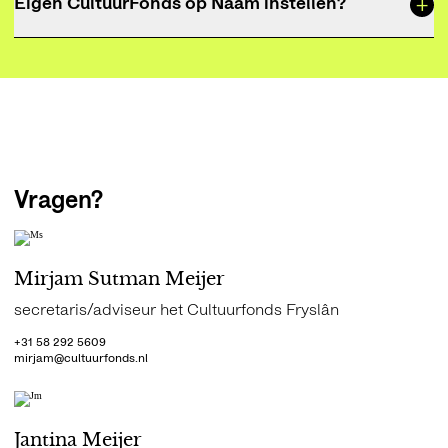
+
Eigen CultuurFonds op Naam instellen?
voorkeur voor de gemeente Harlingen.
Kijk voor meer informatie op
CultuurFonds op Naam
.
Vragen?
Mirjam Sutman Meijer
secretaris/adviseur het Cultuurfonds Fryslân
+31 58 292 5609
mirjam@cultuurfonds.nl
Jantina Meijer