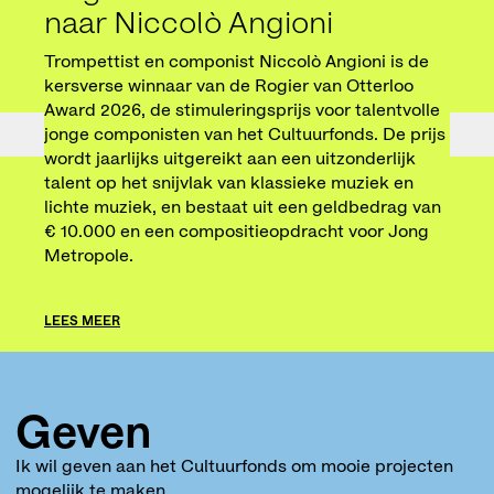
naar Niccolò Angioni
Cul
Trompettist en componist Niccolò Angioni is de
De gr
kersverse winnaar van de Rogier van Otterloo
Poetr
Award 2026, de stimuleringsprijs voor talentvolle
€100.
jonge componisten van het Cultuurfonds. De prijs
ontwi
wordt jaarlijks uitgereikt aan een uitzonderlijk
haar 
talent op het snijvlak van klassieke muziek en
diver
lichte muziek, en bestaat uit een geldbedrag van
prijs
€ 10.000 en een compositieopdracht voor Jong
Metropole.
LEES 
LEES MEER
Geven
Ik wil geven aan het Cultuurfonds om mooie projecten
mogelijk te maken.