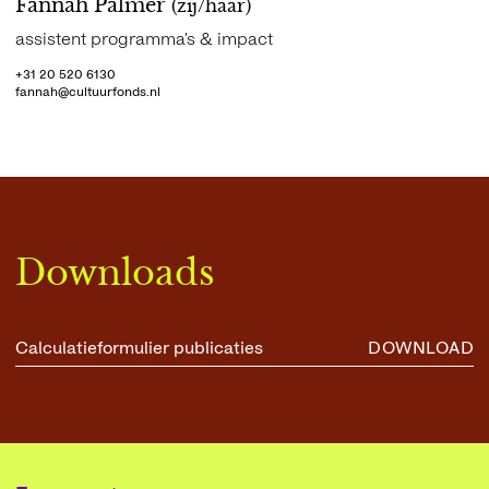
Fannah Palmer
(zij/haar)
assistent programma's & impact
+31 20 520 6130
fannah@cultuurfonds.nl
Downloads
Calculatieformulier publicaties
DOWNLOAD